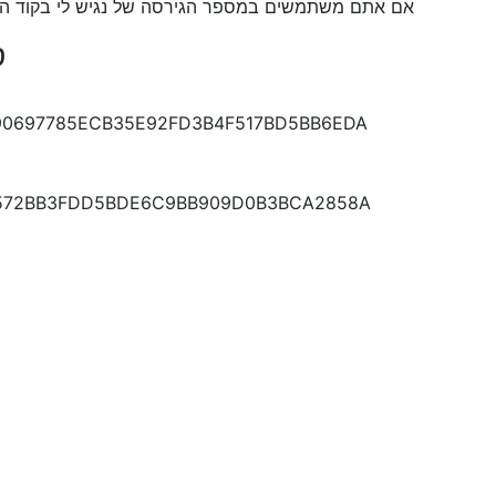
אם אתם משתמשים במספר הגירסה של נגיש לי בקוד ה
ס
0697785ECB35E92FD3B4F517BD5BB6EDA
572BB3FDD5BDE6C9BB909D0B3BCA2858A