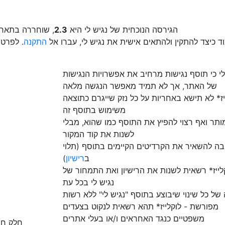
הגירסה הנוכחית של נגיש לי היא
2.3
, שוחררה בתאר
ד כיצד להתקין ולהתאים אישית את נגיש לי, עברו אל
התקנה
. לפרטי
לי כי תוסף נגישות מרחיב את אפשרויות הנגישות
של האתר, אך לא תמיד מאפשר הנגשה מלאה
יז* לא תישא באחריות על כל נזק שייגרם כתוצאה
משימוש בתוסף זה
ותר ואף רצוי להפיץ את התוסף כמו שהוא, מבלי
לשנות את קוד המקור
בה להשאיר את הקרדיטים הקיימים בתוסף (תלוי
ב
רישיון
)
לייז* רשאית לשנות את הרישיון ואת התמחור של
נגיש לי בכל עת
ל כל שינוי שיבוצע בתוסף "נגיש לי" ללא רשות
מפורשת - לוקלייז* תהא רשאית לנקוט בצעדים
משפטיים כנגד האחראים ו/או בעלי אתרים
חלק חש