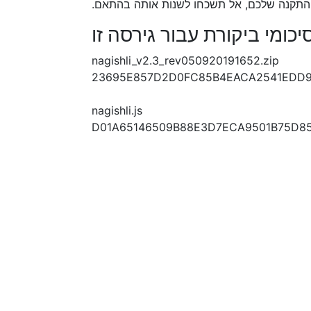
התקנה שלכם, אל תשכחו לשנות אותה בהתאם.
יכומי ביקורת עבור גירסה זו
nagishli_v2.3_rev050920191652.zip
23695E857D2D0FC85B4EACA2541EDD9
nagishli.js
D01A65146509B88E3D7ECA9501B75D8