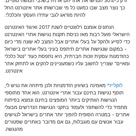
ורק כ-30% הנגישו את אתריהם או היו בשלבי הנגשה סופיים.
כך נוצר מצב שבו כמעט כל מי שברשותו אתר אינטרנט החל
להיות מודאג לגבי עתידו העסקי והכלכלי.
הנתונים אומנם רלוונטיים לשנת 2017 ואיגוד האינטרנט
הישראלי פועל רבות מאז כניסת תקנות נגישות אתרי האינטרנט
כדי לסייע ולהקל על בעלי אתרים אבל המצב לא שונה מדי כיום
- במקום שנגישות אתרים תיתפס בעיני בעלי אתרים בישראל
כהזדמנות עסקית וזכות חברתית, היא נתפסת כעוד "נטל כלכלי
ומאיים" שצריך לחשוב עליו כשמעוניינים להקים או לתחזק אתר
אינטרנט.
לוקלייז*
מאמינה בשיוויון הזדמנויות ולכן פיתחה את נגיש לי,
תוסף נגישות בחינם עבור אתרי אינטרנט. הוא אחד מתוספי
הנגישות הוותיקים ביותר המופצים בחינם ונמצא בפיתוח
מתמיד כדי להשתפר ולעמוד בתקני הנגישות הנדרשים מבעלי
אתרים - במטרה הסופית להפוך יותר אתרים בישראל לנגישים
עבור אנשים עם מוגבלות, גם אם מדובר באתרים שפטורים
מהנגשה.